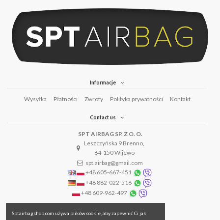
Informacje
Wysyłka
Płatności
Zwroty
Polityka prywatności
Kontakt
Contact us
SPT AIRBAG SP. Z O. O.
Leszczyńska 9 Brenno,
64-150 Wijewo
spt.airbag@gmail.com
+48 605-667-451
+48 882-022-516
+48 609-962-497
Sptairbagshop.com używa plików cookie, aby zapewnić Ci jak