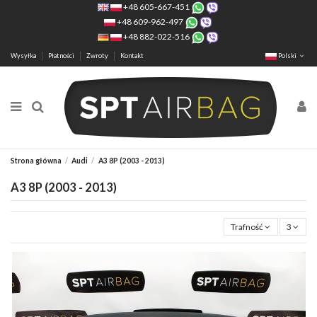
+48 605-667-451
+48 609-962-497
+48 882-022-516
Wysyłka
Płatności
Zwroty
Kontakt
Polski
Strona główna
Audi
A3 8P (2003 - 2013)
A3 8P (2003 - 2013)
Trafność
3