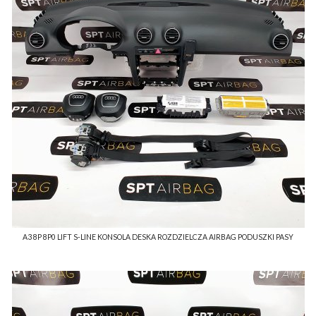
A3 8P 8P0 LIFT S-LINE KONSOLA DESKA ROZDZIELCZA AIRBAG PODUSZKI PASY