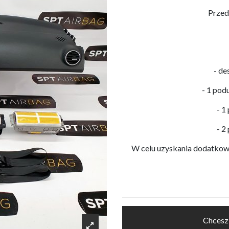
Przed
- de
- 1 pod
- 1
- 2
W celu uzyskania dodatkowyc
Chcesz