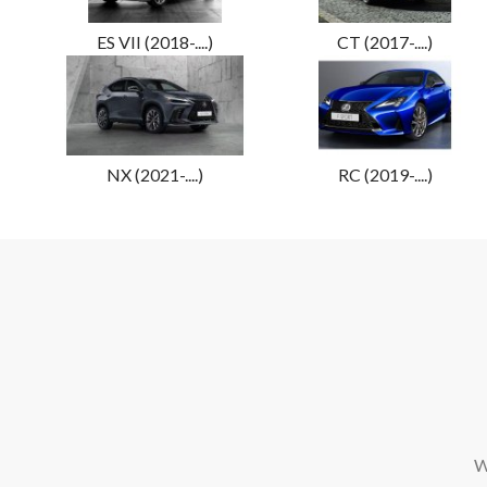
ES VII (2018-....)
CT (2017-....)
NX (2021-....)
RC (2019-....)
W