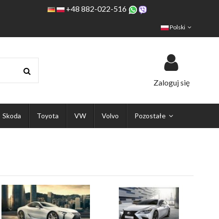
+48 882-022-516
Polski
Zaloguj się
Skoda
Toyota
VW
Volvo
Pozostałe