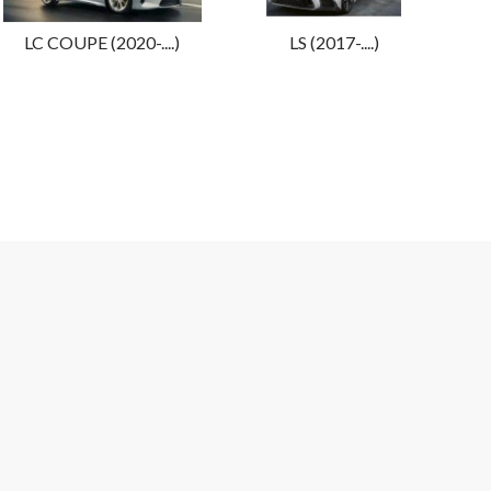
LC COUPE (2020-....)
LS (2017-....)