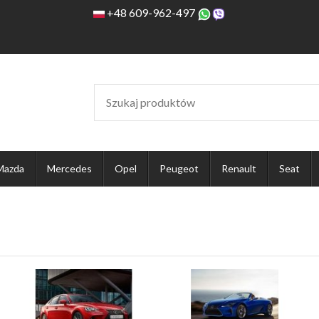
+48 609-962-497
Mazda
Mercedes
Opel
Peugeot
Renault
Seat