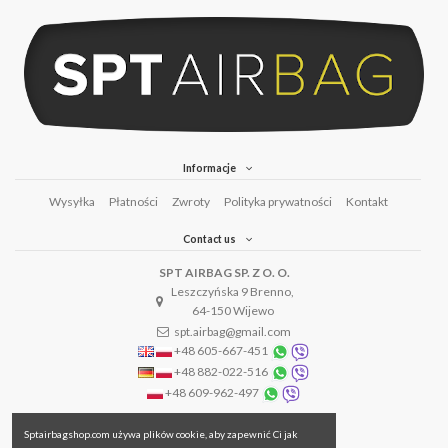
Informacje
Wysyłka
Płatności
Zwroty
Polityka prywatności
Kontakt
Contact us
SPT AIRBAG SP. Z O. O.
Leszczyńska 9 Brenno,
64-150 Wijewo
spt.airbag@gmail.com
+48 605-667-451
+48 882-022-516
+48 609-962-497
Sptairbagshop.com używa plików cookie, aby zapewnić Ci jak