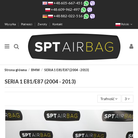
+48 605-667-451
+48 609-962-497
+48 882-022-516
Wysyłka
Płatności
Zwroty
Kontakt
Polski
Strona główna
BMW
SERIA 1 E81/E87 (2004 - 2013)
SERIA 1 E81/E87 (2004 - 2013)
Trafność
3