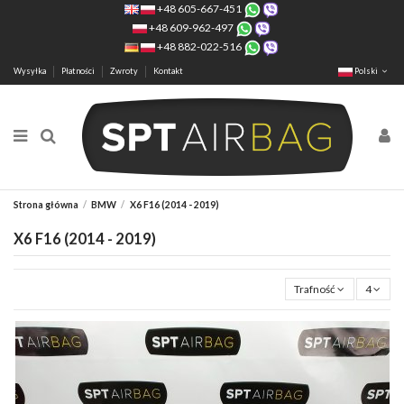
+48 605-667-451
+48 609-962-497
+48 882-022-516
Wysyłka
Płatności
Zwroty
Kontakt
Polski
Strona główna
BMW
X6 F16 (2014 - 2019)
X6 F16 (2014 - 2019)
Trafność
4