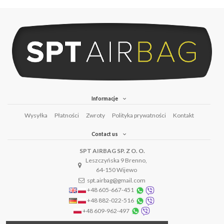
Informacje
Wysyłka
Płatności
Zwroty
Polityka prywatności
Kontakt
Contact us
SPT AIRBAG SP. Z O. O.
Leszczyńska 9 Brenno,
64-150 Wijewo
spt.airbag@gmail.com
+48 605-667-451
+48 882-022-516
+48 609-962-497