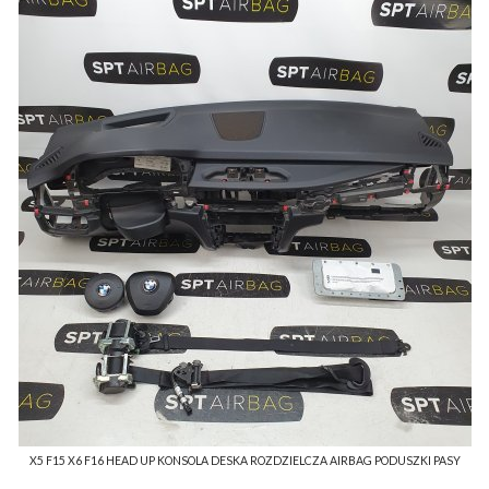
X5 F15 X6 F16 HEAD UP KONSOLA DESKA ROZDZIELCZA AIRBAG PODUSZKI PASY