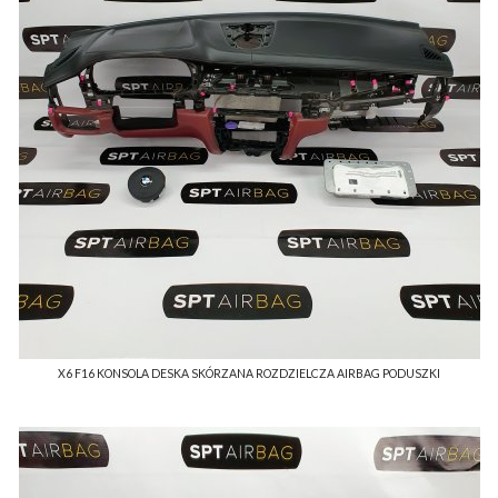
X6 F16 KONSOLA DESKA SKÓRZANA ROZDZIELCZA AIRBAG PODUSZKI