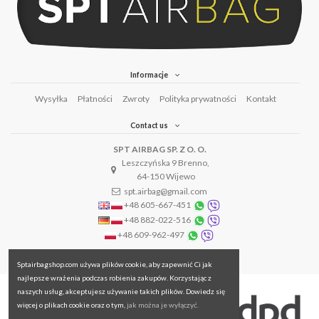
Informacje
Wysyłka
Płatności
Zwroty
Polityka prywatności
Kontakt
Contact us
SPT AIRBAG SP. Z O. O.
Leszczyńska 9 Brenno,
64-150 Wijewo
spt.airbag@gmail.com
+48 605-667-451
+48 882-022-516
+48 609-962-497
Sptairbagshop.com używa plików cookie, aby zapewnić Ci jak
najlepsze wrażenia podczas robienia zakupów. Korzystając z
naszych usług, akceptujesz używanie takich plików. Dowiedz się
więcej o plikach cookie oraz o tym,
jak można je wyłączyć.