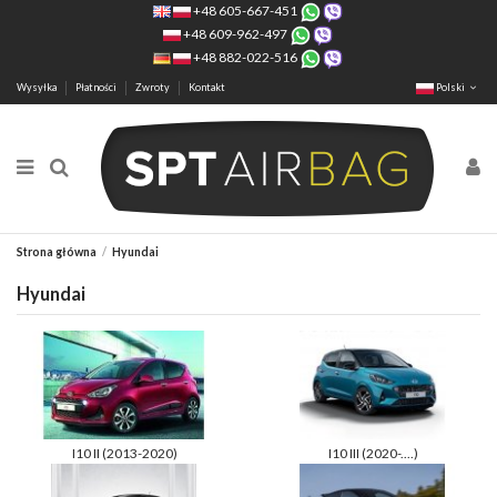
+48 605-667-451
+48 609-962-497
+48 882-022-516
Wysyłka
Płatności
Zwroty
Kontakt
Polski
Strona główna
Hyundai
Hyundai
I10 II (2013-2020)
I10 III (2020-....)