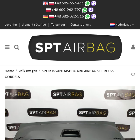
+48 605-667-451
+48 609-962-797
+48 882-022-516
Levering
aiement sécurisé
Terugkeer
Contacteer ons
Nederlands
Home
Volkswagen
SPORTSVAN DASHBOARD AIRBAG SET REEKS
GORDELS