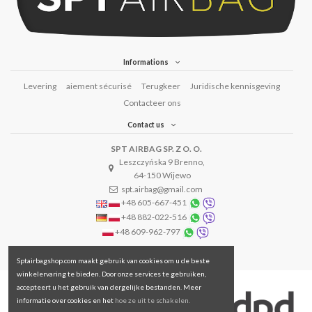
Informations
Levering
aiement sécurisé
Terugkeer
Juridische kennisgeving
Contacteer ons
Contact us
SPT AIRBAG SP. Z O. O.
Leszczyńska 9 Brenno,
64-150 Wijewo
spt.airbag@gmail.com
+48 605-667-451
+48 882-022-516
+48 609-962-797
Sptairbagshop.com maakt gebruik van cookies om u de beste
winkelervaring te bieden. Door onze services te gebruiken,
accepteert u het gebruik van dergelijke bestanden. Meer
informatie over cookies en het
hoe ze uit te schakelen.