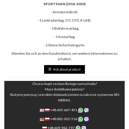
SPORTSVAN (2018-2020)
- Armaturenbrett,
- 1 Lenkradairbag, GTI, GTD, R-LINE,
- 1 Beifahrerairbag,
- 1 Knieairbag,
- 2 kleine Sicherheitsgurte.
Wenden Sie sich an den Kundendienst, um weitere Informationen zu
erhalten.
Ask about product
Chcesz kupić zestaw dla tego samochodu?
Masz dodatkowe pytania?
Służymy pomocą i szerokim doświadczeniem w zakresie systemów SRS
AIRBAG.
+48 605-667-451
+48 882-022-516
+48 609-962-797