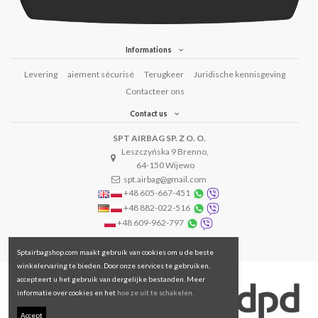
Informations
Levering
aiement sécurisé
Terugkeer
Juridische kennisgeving
Contacteer ons
Contact us
SPT AIRBAG SP. Z O. O.
Leszczyńska 9 Brenno,
64-150 Wijewo
spt.airbag@gmail.com
+48 605-667-451
+48 882-022-516
+48 609-962-797
Sptairbagshop.com maakt gebruik van cookies om u de beste
winkelervaring te bieden. Door onze services te gebruiken,
accepteert u het gebruik van dergelijke bestanden. Meer
informatie over cookies en het
hoe ze uit te schakelen.
Accept