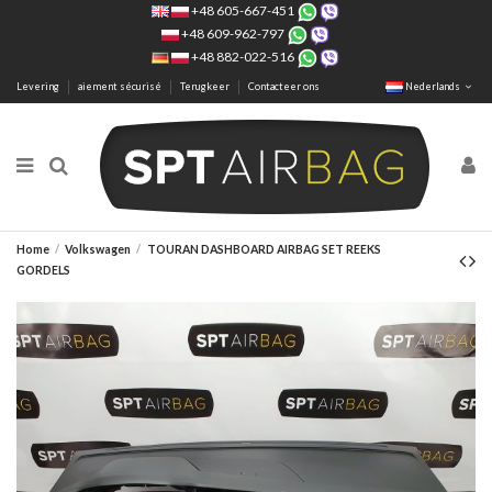
+48 605-667-451
+48 609-962-797
+48 882-022-516
Levering
aiement sécurisé
Terugkeer
Contacteer ons
Nederlands
Home
Volkswagen
TOURAN DASHBOARD AIRBAG SET REEKS
GORDELS