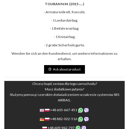
TOURAN N.M. (2015-....)
- Armaturenbrett, Konsole,
- 1 Lenkardairbag,
- 1 Beifahrerairbag,
- 1 Knieairbag,
- 2 große Sicherheitsgurte.
Wenden Sie sich an den Kundendienst, um weitere Informationen zu
erhalten.
Ask about product
Chcesz kupić zestaw dla tego samochodu?
Masz dodatkowe pytania?
Służymy pomocą i szerokim doświadczeniem w zakresie systemów SRS
AIRBAG.
+48 605-667-451
+48 882-022-516
+48 609-962-797