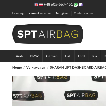
+48 605-667-451
Levering
aiement sécurisé
Terugkeer
Contacteer ons
Audi
BMW
Citroen
Fiat
Ford
Kia
Home
Volkswagen
SHARAN LIFT DASHBOARD AIRBAG