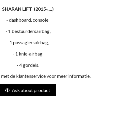
SHARAN LIFT (2015-....)
- dashboard, console,
- 1 bestuurdersairbag,
- 1 passagiersairbag,
- 1 knie-airbag,
- 4 gordels.
met de klantenservice voor meer informatie.
Ask about product