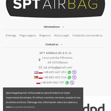
Informations
Entrega
Pago seguro
Regreso
Aviso Legal
Contacte con nosotros
Contact us
SPT AIRBAG SP. Z O. O.
Leszczyńska 9 Brenno,
64-150 Wijewo
spt.airbag@gmail.com
+48 605-667-451
+48 882-022-516
+48 609-962-797
Sptairbagshop.com utiliza cookies para brindarle la mejor
experiencia de compra. Al utilizar nuestros servicios, acepta el uso
de dichos archivos. Obtenga más información sobre las cookies y
cómo
se puede desactivar.