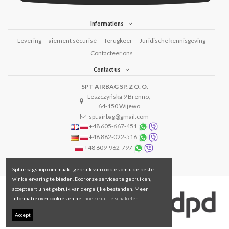
Informations
Levering
aiement sécurisé
Terugkeer
Juridische kennisgeving
Contacteer ons
Contact us
SPT AIRBAG SP. Z O. O.
Leszczyńska 9 Brenno,
64-150 Wijewo
spt.airbag@gmail.com
+48 605-667-451
+48 882-022-516
+48 609-962-797
Sptairbagshop.com maakt gebruik van cookies om u de beste
winkelervaring te bieden. Door onze services te gebruiken,
accepteert u het gebruik van dergelijke bestanden. Meer
informatie over cookies en het
hoe ze uit te schakelen.
Accept