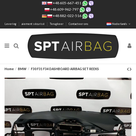
+48 605-667-451
+48 609-962-797
+48 882-022-516
Levering
aiement sécurisé
Terugkeer
Contacteer ons
Nederlands
Home
BMW
F30 F31 F34 DASHBOARD AIRBAG SET REEKS