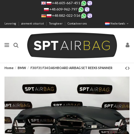
+48 605-667-451
+48 609-962-797
+48 882-022-516
Levering
aiement sécurisé
Terugkeer
Contacteer ons
Nederlands
Home
BMW
F30 F31 F34 DASHBOARD AIRBAG SET REEKS SPANNER