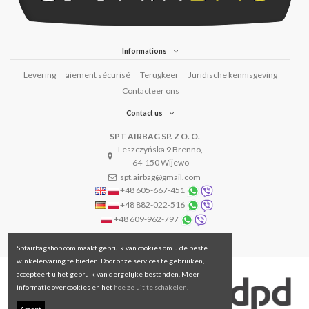
Informations
Levering
aiement sécurisé
Terugkeer
Juridische kennisgeving
Contacteer ons
Contact us
SPT AIRBAG SP. Z O. O.
Leszczyńska 9 Brenno,
64-150 Wijewo
spt.airbag@gmail.com
+48 605-667-451
+48 882-022-516
+48 609-962-797
Sptairbagshop.com maakt gebruik van cookies om u de beste
winkelervaring te bieden. Door onze services te gebruiken,
accepteert u het gebruik van dergelijke bestanden. Meer
informatie over cookies en het
hoe ze uit te schakelen.