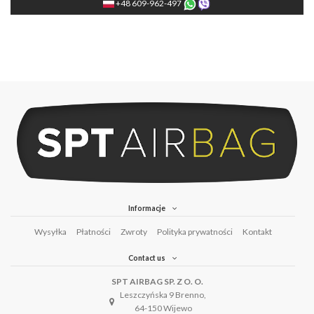
+48 609-962-497
Informacje
Wysyłka
Płatności
Zwroty
Polityka prywatności
Kontakt
Contact us
SPT AIRBAG SP. Z O. O.
Leszczyńska 9 Brenno,
64-150 Wijewo