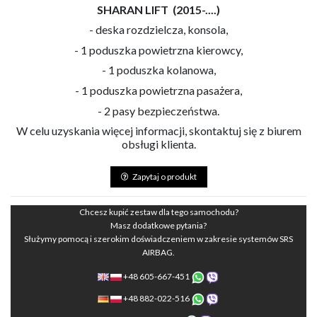
SHARAN LIFT (2015-....)
- deska rozdzielcza, konsola,
- 1 poduszka powietrzna kierowcy,
- 1 poduszka kolanowa,
- 1 poduszka powietrzna pasażera,
- 2 pasy bezpieczeństwa.
W celu uzyskania więcej informacji, skontaktuj się z biurem
obsługi klienta.
Zapytaj o produkt
Chcesz kupić zestaw dla tego samochodu?
Masz dodatkowe pytania?
Służymy pomocą i szerokim doświadczeniem w zakresie systemów SRS
AIRBAG.
+48 605-667-451
+48 882-022-516