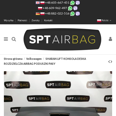
+48 605-667-451
+48 609-962-497
+48 882-022-516
Wysyłka
Płatności
Zwroty
Kontakt
Polski
Strona główna
Volkswagen
SHARAN LIFT KONSOLA DESKA
ROZDZIELCZA AIRBAG PODUSZKI PASY