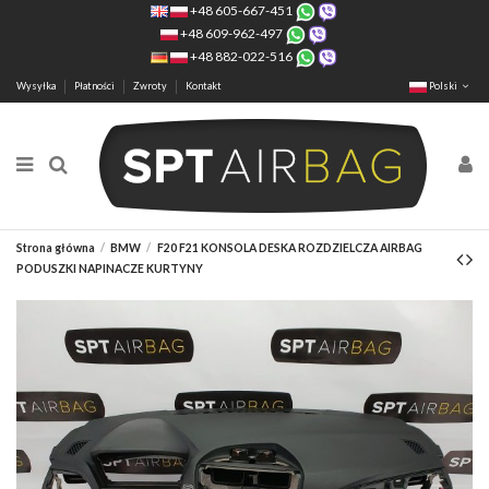
+48 605-667-451
+48 609-962-497
+48 882-022-516
Wysyłka
Płatności
Zwroty
Kontakt
Polski
Strona główna
BMW
F20 F21 KONSOLA DESKA ROZDZIELCZA AIRBAG
PODUSZKI NAPINACZE KURTYNY