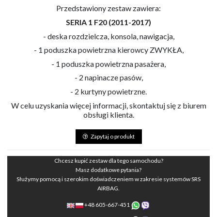
Przedstawiony zestaw zawiera:
SERIA 1 F20 (2011-2017)
- deska rozdzielcza, konsola, nawigacja,
- 1 poduszka powietrzna kierowcy ZWYKŁA,
- 1 poduszka powietrzna pasażera,
- 2 napinacze pasów,
- 2 kurtyny powietrzne.
W celu uzyskania więcej informacji, skontaktuj się z biurem
obsługi klienta.
Zapytaj o produkt
Chcesz kupić zestaw dla tego samochodu?
Masz dodatkowe pytania?
Służymy pomocą i szerokim doświadczeniem w zakresie systemów SRS
AIRBAG.
+48 605-667-451