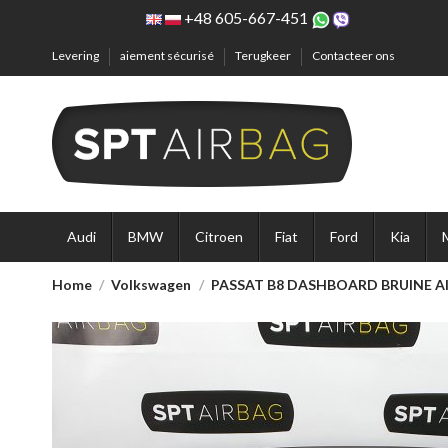
+48 605-667-451
Levering
aiement sécurisé
Terugkeer
Contacteer ons
Audi
BMW
Citroen
Fiat
Ford
Kia
Home
Volkswagen
PASSAT B8 DASHBOARD BRUINE A