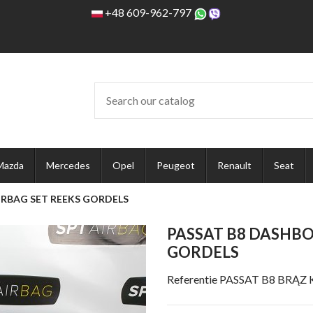
+48 609-962-797
Mazda
Mercedes
Opel
Peugeot
Renault
Seat
IRBAG SET REEKS GORDELS
PASSAT B8 DASHBO
GORDELS
Referentie
PASSAT B8 BRĄZ 