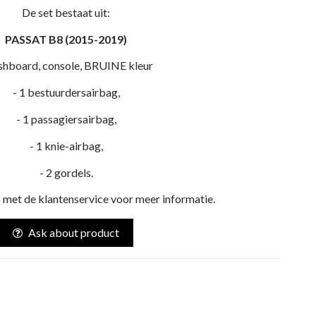
De set bestaat uit:
PASSAT B8 (2015-2019)
shboard, console, BRUINE kleur
- 1 bestuurdersairbag,
- 1 passagiersairbag,
- 1 knie-airbag,
- 2 gordels.
met de klantenservice voor meer informatie.
Ask about product