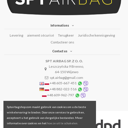
Informations
Levering
aiement sécurisé
Terugkeer
Juridische kennisgeving
Contacteer ons
Contact us
SPT AIRBAG SP. Z O. O.
Leszczyńska 9 Brenno,
64-150 Wijewo
spt.airbag@gmail.com
+48 605-667-451
+48 882-022-516
+48 609-962-797
Sptairbagshop.com maakt gebruik van cookies om u de beste
winkelervaring te bieden. Door onze services te gebruiken,
accepteert u het gebruik van dergelijke bestanden. Meer
informatie over cookies en het
hoe ze uit te schakelen.