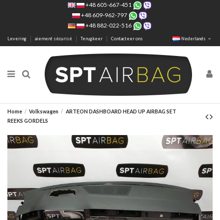
+48 605-667-451
+48 609-962-797
+48 882-022-516
Levering
aiement sécurisé
Terugkeer
Contacteer ons
Nederlands
Home
Volkswagen
ARTEON DASHBOARD HEAD UP AIRBAG SET
REEKS GORDELS