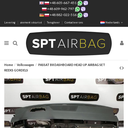
+48 605-667-451
+48 609-962-797
+48 882-022-516
Levering
aiement sécurisé
Terugkeer
Contacteer ons
Nederlands
Home
Volkswagen
PASSAT B8 DASHBOARD HEAD UP AIRBAG SET
REEKS GORDELS