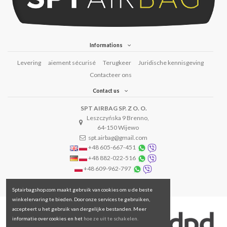
Informations
Levering
aiement sécurisé
Terugkeer
Juridische kennisgeving
Contacteer ons
Contact us
SPT AIRBAG SP. Z O. O.
Leszczyńska 9 Brenno,
64-150 Wijewo
spt.airbag@gmail.com
+48 605-667-451
+48 882-022-516
+48 609-962-797
Sptairbagshop.com maakt gebruik van cookies om u de beste
winkelervaring te bieden. Door onze services te gebruiken,
accepteert u het gebruik van dergelijke bestanden. Meer
informatie over cookies en het
hoe ze uit te schakelen.