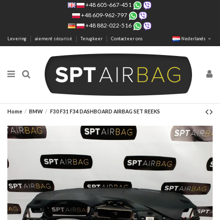
+48 605-667-451
+48 609-962-797
+48 882-022-516
Levering
aiement sécurisé
Terugkeer
Contacteer ons
Nederlands
Home
BMW
F30 F31 F34 DASHBOARD AIRBAG SET REEKS