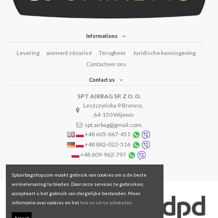
Informations
Levering
aiement sécurisé
Terugkeer
Juridische kennisgeving
Contacteer ons
Contact us
SPT AIRBAG SP. Z O. O.
Leszczyńska 9 Brenno,
64-150 Wijewo
spt.airbag@gmail.com
+48 605-667-451
+48 882-022-516
+48 609-962-797
Sptairbagshop.com maakt gebruik van cookies om u de beste
winkelervaring te bieden. Door onze services te gebruiken,
accepteert u het gebruik van dergelijke bestanden. Meer
informatie over cookies en het
hoe ze uit te schakelen.