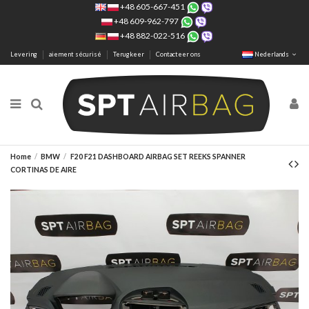
+48 605-667-451
+48 609-962-797
+48 882-022-516
Levering
aiement sécurisé
Terugkeer
Contacteer ons
Nederlands
Home
BMW
F20 F21 DASHBOARD AIRBAG SET REEKS SPANNER
CORTINAS DE AIRE