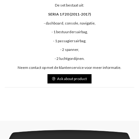
De set bestaat uit:
SERIA 1 F20 (2011-2017)
- dashboard, console, navigatie,
- 1 bestuurdersairbag,
- 1 passagiersairbag,
- 2 spanner,
- 2 luchtgordijnen.
Neem contact op met de klantenservice voor meer informatie.
Ask about product