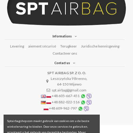
Informations
Levering
aiement sécurisé
Terugkeer
Juridische kennisgeving
Contacteer ons
Contact us
SPT AIRBAG SP. Z O. O.
Leszczyńska 9 Brenno,
64-150 Wijewo
spt.airbag@gmail.com
+48 605-667-451
+48 882-022-516
+48 609-962-797
Sptairbagshop.com maakt gebruik van cookies om u de beste
winkelervaring te bieden. Door onze services te gebruiken,
accepteert u het gebruik van dergelijke bestanden. Meer