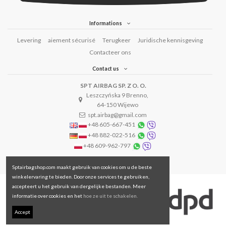
Informations
Levering
aiement sécurisé
Terugkeer
Juridische kennisgeving
Contacteer ons
Contact us
SPT AIRBAG SP. Z O. O.
Leszczyńska 9 Brenno,
64-150 Wijewo
spt.airbag@gmail.com
+48 605-667-451
+48 882-022-516
+48 609-962-797
Sptairbagshop.com maakt gebruik van cookies om u de beste
winkelervaring te bieden. Door onze services te gebruiken,
accepteert u het gebruik van dergelijke bestanden. Meer
informatie over cookies en het
hoe ze uit te schakelen.
Accept