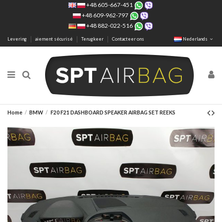
+48 605-667-451
+48 609-962-797
+48 882-022-516
Levering
aiement sécurisé
Terugkeer
Contacteer ons
Nederlands
Home
BMW
F20 F21 DASHBOARD SPEAKER AIRBAG SET REEKS