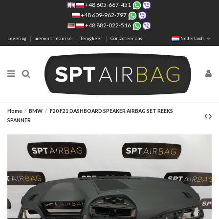
+48 605-667-451
+48 609-962-797
+48 882-022-516
Levering
aiement sécurisé
Terugkeer
Contacteer ons
Nederlands
Home
BMW
F20 F21 DASHBOARD SPEAKER AIRBAG SET REEKS
SPANNER