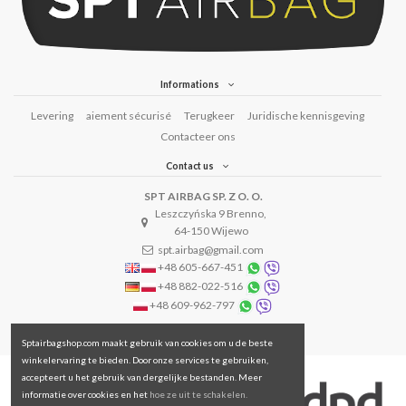
Informations
Levering
aiement sécurisé
Terugkeer
Juridische kennisgeving
Contacteer ons
Contact us
SPT AIRBAG SP. Z O. O.
Leszczyńska 9 Brenno,
64-150 Wijewo
spt.airbag@gmail.com
+48 605-667-451
+48 882-022-516
+48 609-962-797
Sptairbagshop.com maakt gebruik van cookies om u de beste
winkelervaring te bieden. Door onze services te gebruiken,
accepteert u het gebruik van dergelijke bestanden. Meer
informatie over cookies en het
hoe ze uit te schakelen.