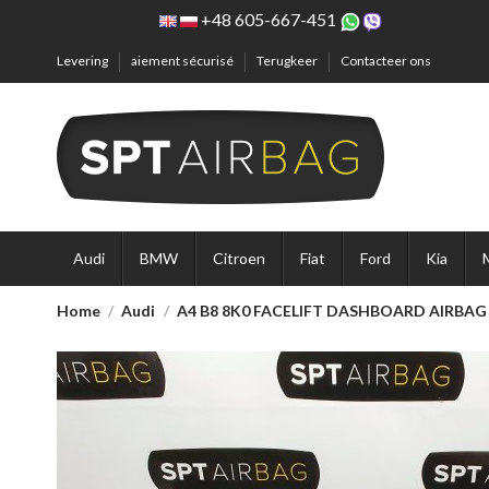
+48 605-667-451
Levering
aiement sécurisé
Terugkeer
Contacteer ons
Audi
BMW
Citroen
Fiat
Ford
Kia
Home
Audi
A4 B8 8K0 FACELIFT DASHBOARD AIRBAG