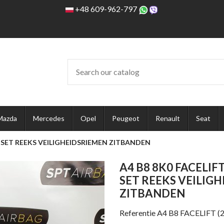
+48 609-962-797
Mazda
Mercedes
Opel
Peugeot
Renault
Seat
 SET REEKS VEILIGHEIDSRIEMEN ZITBANDEN
A4 B8 8K0 FACELI
SET REEKS VEILIG
ZITBANDEN
Referentie
A4 B8 FACELIFT (