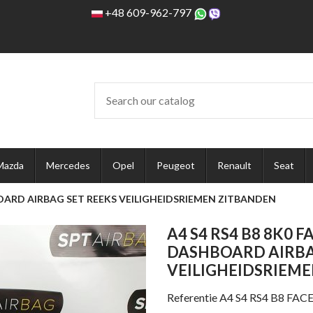
+48 609-962-797
Mazda
Mercedes
Opel
Peugeot
Renault
Seat
HBOARD AIRBAG SET REEKS VEILIGHEIDSRIEMEN ZITBANDEN
A4 S4 RS4 B8 8K0 F
DASHBOARD AIRBA
VEILIGHEIDSRIEM
Referentie
A4 S4 RS4 B8 FAC