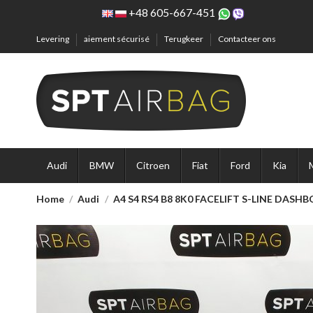
+48 605-667-451
Levering
aiement sécurisé
Terugkeer
Contacteer ons
Audi
BMW
Citroen
Fiat
Ford
Kia
Home
Audi
A4 S4 RS4 B8 8K0 FACELIFT S-LINE DAS