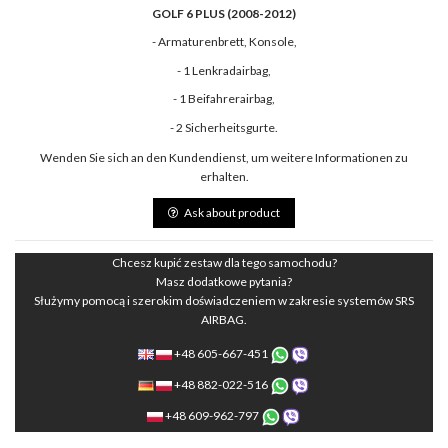
GOLF 6 PLUS (2008-2012)
- Armaturenbrett, Konsole,
- 1 Lenkradairbag,
- 1 Beifahrerairbag,
- 2 Sicherheitsgurte.
Wenden Sie sich an den Kundendienst, um weitere Informationen zu
erhalten.
Ask about product
Chcesz kupić zestaw dla tego samochodu?
Masz dodatkowe pytania?
Służymy pomocą i szerokim doświadczeniem w zakresie systemów SRS
AIRBAG.
+48 605-667-451
+48 882-022-516
+48 609-962-797