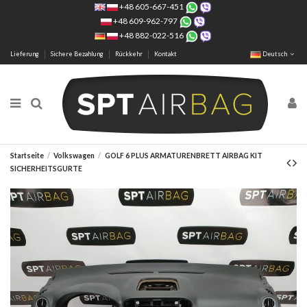
+48 605-667-451
+48 609-962-797
+48 882-022-516
Lieferung
Sichere Bezahlung
Rückkehr
Kontakt
Deutsch
Startseite
Volkswagen
GOLF 6 PLUS ARMATURENBRETT AIRBAG KIT
SICHERHEITSGURTE