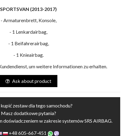
SPORTSVAN (2013-2017)
- Armaturenbrett, Konsole,
- 1 Lenkardairbag,
- 1 Beifahrerairbag,
- 1 Knieairbag.
Kundendienst, um weitere Informationen zu erhalten.
Ask about product
 kupić zestaw dla tego samochodu?
Masz dodatkowe pytania?
im doświadczeniem w zakresie systemów SRS AIRBAG.
+48 605-667-451