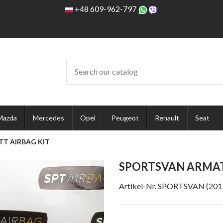
+48 609-962-797
Mazda
Mercedes
Opel
Peugeot
Renault
Seat
T AIRBAG KIT
SPORTSVAN ARMAT
Artikel-Nr.
SPORTSVAN (201