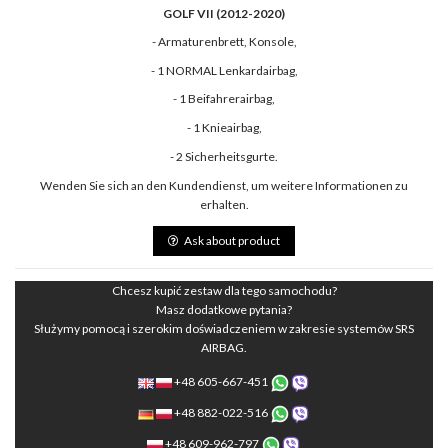
GOLF VII (2012-2020)
- Armaturenbrett, Konsole,
- 1 NORMAL Lenkardairbag,
- 1 Beifahrerairbag,
- 1 Knieairbag,
- 2 Sicherheitsgurte.
Wenden Sie sich an den Kundendienst, um weitere Informationen zu
erhalten.
Ask about product
Chcesz kupić zestaw dla tego samochodu?
Masz dodatkowe pytania?
Służymy pomocą i szerokim doświadczeniem w zakresie systemów SRS
AIRBAG.
+48 605-667-451
+48 882-022-516
+48 609-962-797