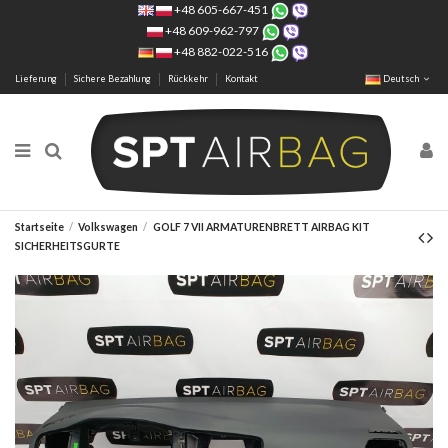
+48 605-667-451
+48 609-962-797
+48 882-022-516
Lieferung
Sichere Bezahlung
Rückkehr
Kontakt
Deutsch
Startseite
Volkswagen
GOLF 7 VII ARMATURENBRETT AIRBAG KIT
SICHERHEITSGURTE