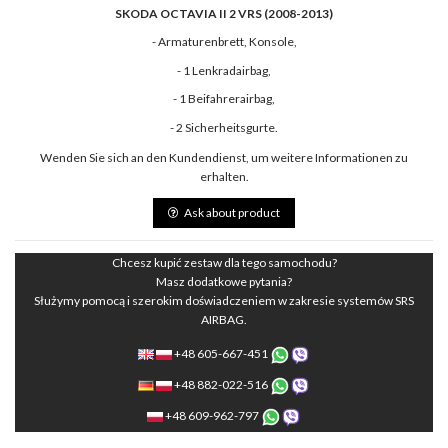
SKODA OCTAVIA II 2 VRS (2008-2013)
- Armaturenbrett, Konsole,
- 1 Lenkradairbag,
- 1 Beifahrerairbag,
- 2 Sicherheitsgurte.
Wenden Sie sich an den Kundendienst, um weitere Informationen zu
erhalten.
Ask about product
Chcesz kupić zestaw dla tego samochodu?
Masz dodatkowe pytania?
Służymy pomocą i szerokim doświadczeniem w zakresie systemów SRS
AIRBAG.
+48 605-667-451
+48 882-022-516
+48 609-962-797