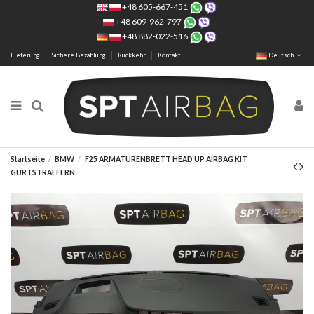
+48 605-667-451
+48 609-962-797
+48 882-022-516
Lieferung
Sichere Bezahlung
Rückkehr
Kontakt
Deutsch
Startseite
BMW
F25 ARMATURENBRETT HEAD UP AIRBAG KIT
GURTSTRAFFERN