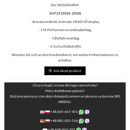
Das Set beinhaltet:
X3 F25 (2014-2018)
- Armaturenbrett, Konsole, HEAD UP display,
- 1 M-Performance Lenkradairbag,
- 1 Beifahrerairbag,
- 2 Gurtschloßstraffe.
Wenden Sie sich an den Kundendienst, um weitere Informationen zu
erhalten.
Ask about product
Chcesz kupić zestaw dla tego samochodu?
Masz dodatkowe pytania?
Służymy pomocą i szerokim doświadczeniem w zakresie systemów SRS
AIRBAG.
+48 605-667-451
+48 882-022-516
+48 609-962-797