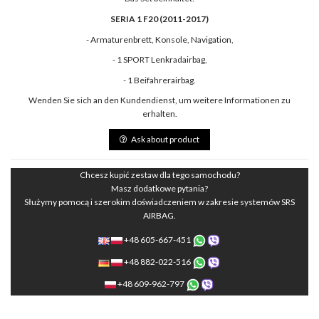
SERIA 1 F20 (2011-2017)
- Armaturenbrett, Konsole, Navigation,
- 1 SPORT Lenkradairbag,
- 1 Beifahrerairbag.
Wenden Sie sich an den Kundendienst, um weitere Informationen zu
erhalten.
Ask about product
Chcesz kupić zestaw dla tego samochodu?
Masz dodatkowe pytania?
Służymy pomocą i szerokim doświadczeniem w zakresie systemów SRS
AIRBAG.
+48 605-667-451
+48 882-022-516
+48 609-962-797