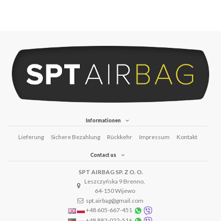
Informationen
Lieferung
Sichere Bezahlung
Rückkehr
Impressum
Kontakt
Contact us
SPT AIRBAG SP. Z O. O.
Leszczyńska 9 Brenno,
64-150 Wijewo
spt.airbag@gmail.com
+48 605-667-451
+48 882-022-516