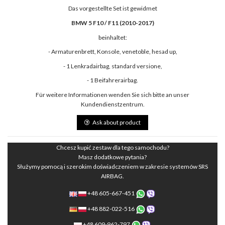
Das vorgestellte Set ist gewidmet
BMW 5 F10 / F11 (2010-2017)
beinhaltet:
- Armaturenbrett, Konsole, venetoble, hesad up,
- 1 Lenkradairbag, standard versione,
- 1 Beifahrerairbag.
Für weitere Informationen wenden Sie sich bitte an unser
Kundendienstzentrum.
Ask about product
Chcesz kupić zestaw dla tego samochodu?
Masz dodatkowe pytania?
Służymy pomocą i szerokim doświadczeniem w zakresie systemów SRS
AIRBAG.
+48 605-667-451
+48 882-022-516
+48 609-962-797