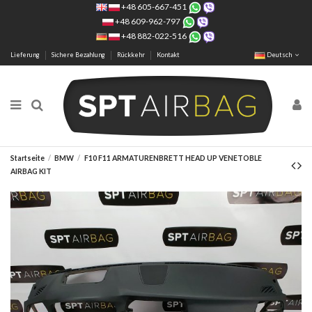
+48 605-667-451
+48 609-962-797
+48 882-022-516
Lieferung
Sichere Bezahlung
Rückkehr
Kontakt
Deutsch
Startseite
BMW
F10 F11 ARMATURENBRETT HEAD UP VENETOBLE
AIRBAG KIT