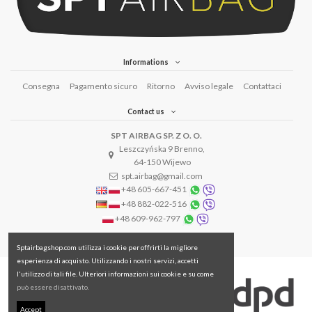
Informations
Consegna
Pagamento sicuro
Ritorno
Avviso legale
Contattaci
Contact us
SPT AIRBAG SP. Z O. O.
Leszczyńska 9 Brenno,
64-150 Wijewo
spt.airbag@gmail.com
+48 605-667-451
+48 882-022-516
+48 609-962-797
Sptairbagshop.com utilizza i cookie per offrirti la migliore
esperienza di acquisto. Utilizzando i nostri servizi, accetti
l'utilizzo di tali file. Ulteriori informazioni sui cookie e su come
può essere disattivato.
Accept