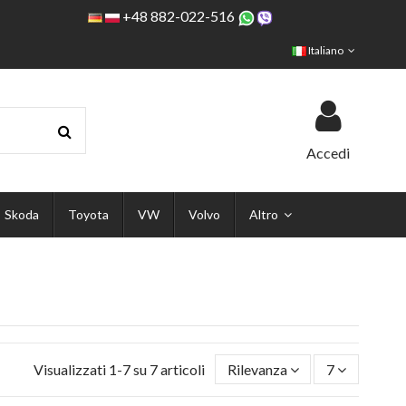
+48 882-022-516
Italiano
Accedi
Skoda
Toyota
VW
Volvo
Altro
Visualizzati 1-7 su 7 articoli
Rilevanza
7