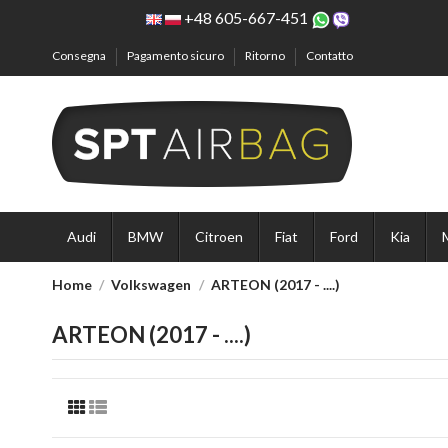
+48 605-667-451
Consegna
Pagamento sicuro
Ritorno
Contatto
Audi
BMW
Citroen
Fiat
Ford
Kia
Home
Volkswagen
ARTEON (2017 - ....)
ARTEON (2017 - ....)