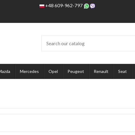
+48 609-962-797
Mazda
Mercedes
Opel
Peugeot
Renault
Seat