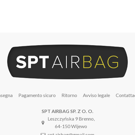
segna
Pagamento sicuro
Ritorno
Avviso legale
Contatta
SPT AIRBAG SP. Z O. O.
Leszczyńska 9 Brenno,
64-150 Wijewo
spt.airbag@gmail.com