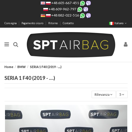
+48 605-667-451
+48 609-962-797
+48 882-022-516
Consegna
Pagamento sicuro
Ritorno
Contatto
Italiano
Home
BMW
SERIA 1 F40 (2019 - ....)
SERIA 1 F40 (2019 - ....)
Rilevanza
5