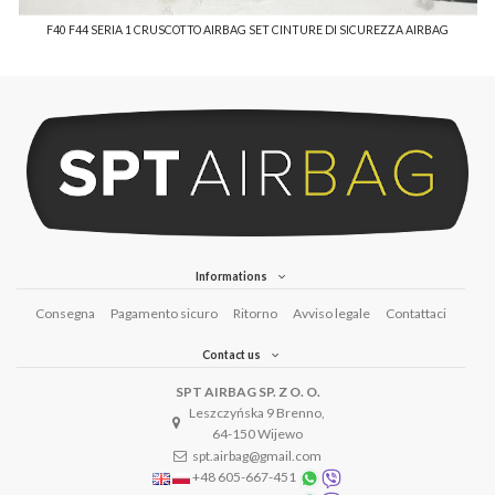
F40 F44 SERIA 1 CRUSCOTTO AIRBAG SET CINTURE DI SICUREZZA AIRBAG
Informations
Consegna
Pagamento sicuro
Ritorno
Avviso legale
Contattaci
Contact us
SPT AIRBAG SP. Z O. O.
Leszczyńska 9 Brenno,
64-150 Wijewo
spt.airbag@gmail.com
+48 605-667-451