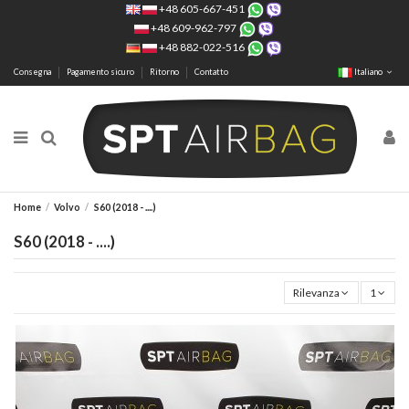
+48 605-667-451
+48 609-962-797
+48 882-022-516
Consegna
Pagamento sicuro
Ritorno
Contatto
Italiano
Home
Volvo
S60 (2018 - ....)
S60 (2018 - ....)
Rilevanza
1