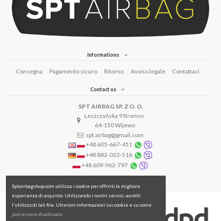
Informations
Consegna
Pagamento sicuro
Ritorno
Avviso legale
Contattaci
Contact us
SPT AIRBAG SP. Z O. O.
Leszczyńska 9 Brenno,
64-150 Wijewo
spt.airbag@gmail.com
+48 605-667-451
+48 882-022-516
+48 609-962-797
Sptairbagshop.com utilizza i cookie per offrirti la migliore
esperienza di acquisto. Utilizzando i nostri servizi, accetti
l'utilizzo di tali file. Ulteriori informazioni sui cookie e su come
può essere disattivato.