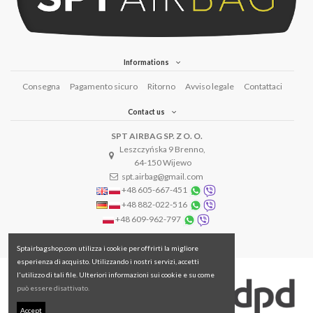
Informations
Consegna
Pagamento sicuro
Ritorno
Avviso legale
Contattaci
Contact us
SPT AIRBAG SP. Z O. O.
Leszczyńska 9 Brenno,
64-150 Wijewo
spt.airbag@gmail.com
+48 605-667-451
+48 882-022-516
+48 609-962-797
Sptairbagshop.com utilizza i cookie per offrirti la migliore
esperienza di acquisto. Utilizzando i nostri servizi, accetti
l'utilizzo di tali file. Ulteriori informazioni sui cookie e su come
può essere disattivato.
Accept