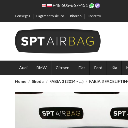
+48 605-667-451
Consegna
Pagamento sicuro
Ritorno
Contatto
Audi
BMW
Citroen
Fiat
Ford
Kia
Home
Skoda
FABIA 3 (2014 - ....)
FABIA 3 FACELIFTI