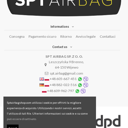
Informations
Consegna
Pagamento sicuro
Ritorno
Avviso legale
Contattaci
Contact us
SPT AIRBAG SP. Z O. O.
Leszczyńska 9 Brenno,
64-150 Wijewo
spt.airbag@gmail.com
+48 605-667-451
+48 882-022-516
+48 609-962-797
Sptairbagshop.com utilizza i cookie per offrirti la migliore
esperienza di acquisto. Utilizzando i nostri servizi, accetti
l'utilizzo di tali file. Ulteriori informazioni sui cookie e su come
può essere disattivato.