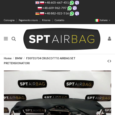
+48 605-667-451
+48 609-962-797
+48 882-022-516
Consegna
Pagamento sicuro
Ritorno
Contatto
Italiano
Home
BMW
F30 F31 F34 CRUSCOTTO AIRBAG SET
PRETENSIONATORI