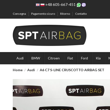
+48 605-667-451
Consegna
Pagamento sicuro
Ritorno
Contatto
Audi
BMW
Citroen
Fiat
Ford
Kia
Home
Audi
A6 C7 S-LINE CRUSCOTTO AIRBAG SET