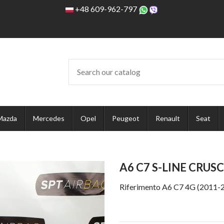
+48 609-962-797
Mazda
Mercedes
Opel
Peugeot
Renault
Seat
A6 C7 S-LINE CRUS
Riferimento
A6 C7 4G (2011-