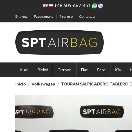
+48 605-667-451
Entrega
Pago seguro
Regreso
Contattaci
Audi
BMW
Citroen
Fiat
Ford
Kia
Inicio
Volkswagen
TOURAN SALPICADERO TABLERO 