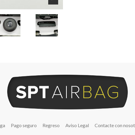
ega
Pago seguro
Regreso
Aviso Legal
Contacte con nosot